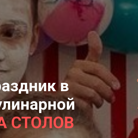
раздник в
улинарной
А СТОЛОВ