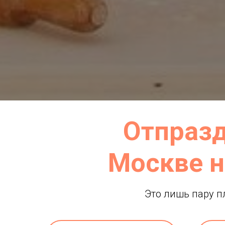
Отпразд
Москве н
Это лишь пару п