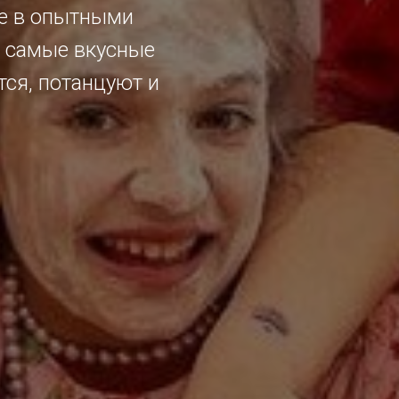
те в опытными
 самые вкусные
тся, потанцуют и