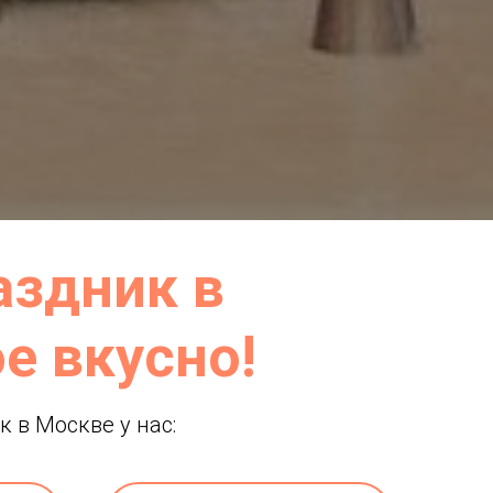
аздник в
е вкусно!
 в Москве у нас: