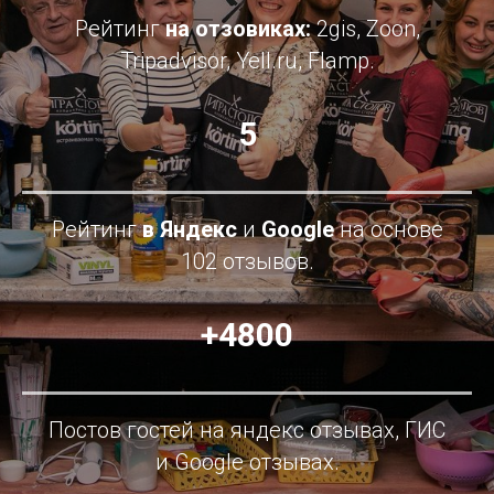
Рейтинг
на отзовиках:
2gis, Zoon,
Tripadvisor, Yell.ru, Flamp.
5
Рейтинг
в Яндекс
и
Google
на основе
102 отзывов.
+4800
Постов гостей на яндекс отзывах, ГИС
и Google отзывах.