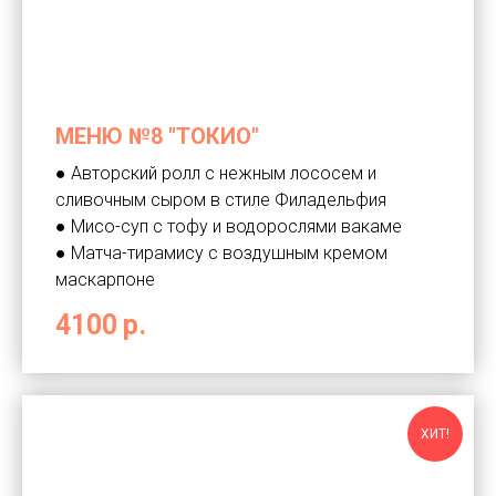
МЕНЮ №8 "ТОКИО"
● Авторский ролл с нежным лососем и
сливочным сыром в стиле Филадельфия
● Мисо-суп с тофу и водорослями вакаме
● Матча-тирамису с воздушным кремом
маскарпоне
4100
р.
ХИТ!