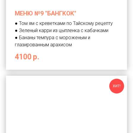
МЕНЮ №9 "БАНГКОК"
● Том ям с креветками по Тайскому рецепту
● Зеленый карри из цыпленка с кабачками
● Бананы темпура с мороженым и
глазированным арахисом
4100
р.
ХИТ!