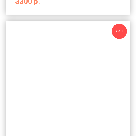
3300
р.
ХИТ!